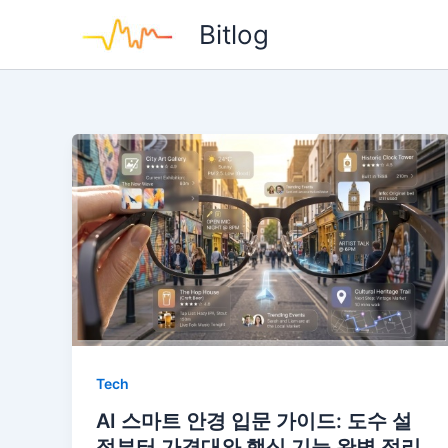
콘
Bitlog
텐
츠
로
건
너
뛰
기
Tech
AI 스마트 안경 입문 가이드: 도수 설
정부터 가격대와 핵심 기능 완벽 정리